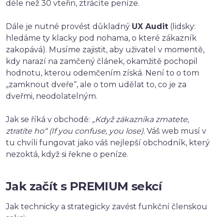
déle než 30 vteřin, ztrácíte peníze.
Dále je nutné provést důkladný
UX Audit
(lidsky:
hledáme ty klacky pod nohama, o které zákazník
zakopává). Musíme zajistit, aby uživatel v momentě,
kdy narazí na zamčený článek, okamžitě pochopil
hodnotu, kterou odemčením získá. Není to o tom
„zamknout dveře“, ale o tom udělat to, co je za
dveřmi, neodolatelným.
Jak se říká v obchodě:
„Když zákazníka zmatete,
ztratíte ho“ (If you confuse, you lose).
Váš web musí v
tu chvíli fungovat jako váš nejlepší obchodník, který
nezoktá, když si řekne o peníze.
Jak začít s PREMIUM sekcí
Jak technicky a strategicky zavést funkční členskou