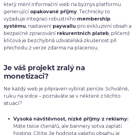
který mění informační web na byznys platformu
generující
opakované příjmy
. Technicky to
vyžaduje integraci robustního
membership
systému
, nastavení
paywallu
pro exkluzivní obsah a
bezpečné zpracování
rekurentních plateb
, přičemž
klíčová je bezchybná uživatelská zkušenost při
přechodu z verze zdarma na placenou.
Je váš projekt zralý na
monetizaci?
Ne každý web je připraven vybírat peníze. Schválně,
ruku na srdce – poznáváte se v některé z těchto
situací?
Vysoká návštěvnost, nízké příjmy z reklamy:
Máte tisíce čtenářů, ale bannery sotva zaplatí
hosting. Cítíte, že hodnota vašeho obsahu je