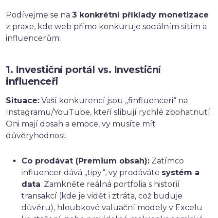
Podívejme se na
3 konkrétní příklady monetizace
z praxe, kde web přímo konkuruje sociálním sítím a
influencerům:
1. Investiční portál vs. Investiční
influenceři
Situace:
Vaší konkurencí jsou „finfluenceri“ na
Instagramu/YouTube, kteří slibují rychlé zbohatnutí.
Oni mají dosah a emoce, vy musíte mít
důvěryhodnost.
Co prodávat (Premium obsah):
Zatímco
influencer dává „tipy“, vy prodáváte
systém a
data
. Zamkněte reálná portfolia s historií
transakcí (kde je vidět i ztráta, což buduje
důvěru), hloubkové valuační modely v Excelu