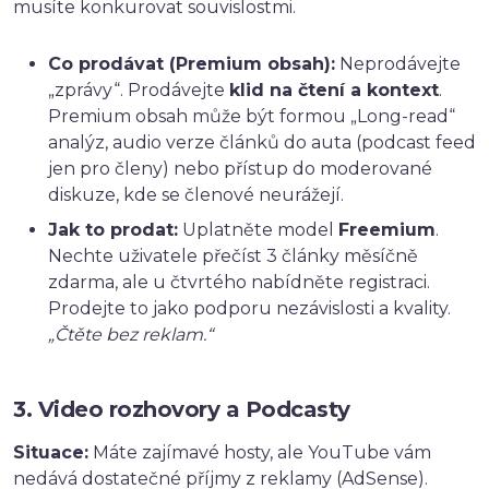
musíte konkurovat souvislostmi.
Co prodávat (Premium obsah):
Neprodávejte
„zprávy“. Prodávejte
klid na čtení a kontext
.
Premium obsah může být formou „Long-read“
analýz, audio verze článků do auta (podcast feed
jen pro členy) nebo přístup do moderované
diskuze, kde se členové neurážejí.
Jak to prodat:
Uplatněte model
Freemium
.
Nechte uživatele přečíst 3 články měsíčně
zdarma, ale u čtvrtého nabídněte registraci.
Prodejte to jako podporu nezávislosti a kvality.
„Čtěte bez reklam.“
3. Video rozhovory a Podcasty
Situace:
Máte zajímavé hosty, ale YouTube vám
nedává dostatečné příjmy z reklamy (AdSense).