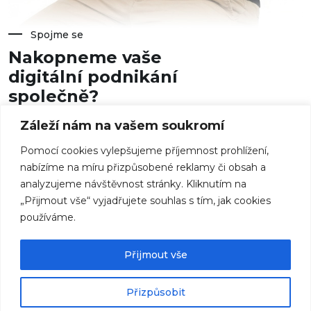
Spojme se
Nakopneme vaše
digitální podnikání
společně?
Záleží nám na vašem soukromí
jsem@janvasek.cz
Pomocí cookies vylepšujeme příjemnost prohlížení,
nabízíme na míru přizpůsobené reklamy či obsah a
analyzujeme návštěvnost stránky. Kliknutím na
Volejte:
+420 734 657 861
Pište na:
E-mail
nebo
WhatsApp
„Přijmout vše“ vyjadřujete souhlas s tím, jak cookies
Více:
O mně
,
Reference
,
Klienti
,
Kontakty
.
používáme.
Najdete mně na:
Facebook
,
Twitter
,
Instagram
© 2026 Jan Vašek — IČ 01256815
Přijmout vše
Podnikatel je zapsán v živnostenském rejstříku
Menu
Přizpůsobit