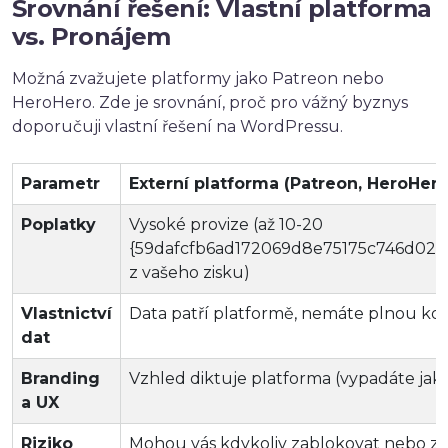
Srovnání řešení: Vlastní platforma
vs. Pronájem
Možná zvažujete platformy jako Patreon nebo
HeroHero. Zde je srovnání, proč pro vážný byznys
doporučuji vlastní řešení na WordPressu.
Parametr
Externí platforma (Patreon, HeroHero
Poplatky
Vysoké provize (až 10-20
{59dafcfb6ad172069d8e75175c746d02
z vašeho zisku)
Vlastnictví
Data patří platformě, nemáte plnou ko
dat
Branding
Vzhled diktuje platforma (vypadáte jako
a UX
Riziko
Mohou vás kdykoliv zablokovat nebo 