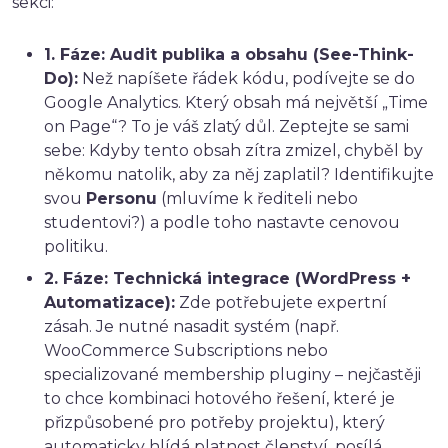
sekci:
1. Fáze: Audit publika a obsahu (See-Think-
Do):
Než napíšete řádek kódu, podívejte se do
Google Analytics. Který obsah má největší „Time
on Page“? To je váš zlatý důl. Zeptejte se sami
sebe: Kdyby tento obsah zítra zmizel, chyběl by
někomu natolik, aby za něj zaplatil? Identifikujte
svou
Personu
(mluvíme k řediteli nebo
studentovi?) a podle toho nastavte cenovou
politiku.
2. Fáze: Technická integrace (WordPress +
Automatizace):
Zde potřebujete expertní
zásah. Je nutné nasadit systém (např.
WooCommerce Subscriptions nebo
specializované membership pluginy – nejčastěji
to chce kombinaci hotového řešení, které je
přizpůsobené pro potřeby projektu), který
automaticky hlídá platnost členství, posílá