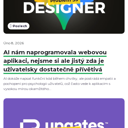
Problém 35
Poslech
Úno 8, 2026
AI nám naprogramovala webovou
aplikaci, nejsme si ale jistý zda je
uživatelsky dostatečně přívětivá
AI dokáže napsat funkční kód během chvilky, ale postrádá empatii a
pochopení pro psychologii uživatelů, což často vede k aplikacím s
vysokou mírou okamžitého...