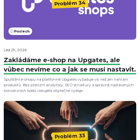
Problém 34
Poslech
Led 29, 2026
Zakládáme e-shop na Upgates, ale
vůbec nevíme co a jak se musí nastavit.
Spuštění e-shopu na platformě Upgates vyžaduje víc než jen nahrání
produktů. Bez precizní analytiky, SEO struktury a správně nastavených
konverzních kódů riskujete zbytečné výdaje...
Problém 33