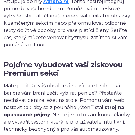
vstupuje do hry
Athéna AI
. Tento nástroj integruji
přímo do vašeho editoru. Pomůže vám bleskově
vytvářet shrnutí článků, generovat unikátní obrázky
k zamčeným sekcím nebo přeformulovat odborné
texty do čtivé podoby pro vaše platící členy. Šetříte
čas, který můžete věnovat byznysu, zatímco AI vám
pomáhá s rutinou.
Pojďme vybudovat vaši ziskovou
Premium sekci
Máte pocit, že váš obsah má na víc, ale technická
bariéra vám brání začít vybírat peníze? Přestaňte
nechávat peníze ležet na stole. Pomohu vám web
nastavit tak, aby se z pouhého „čtení“ stal
stroj na
opakované příjmy
. Nejde jen o to zamknout články,
ale vytvořit systém, který je pro uživatele intuitivní,
technicky bezchybný a pro vás automatizovaný.