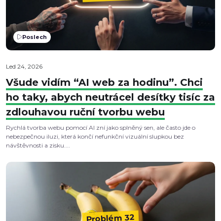
Poslech
Led 24, 2026
Všude vidím “AI web za hodinu”. Chci
ho taky, abych neutrácel desítky tisíc za
zdlouhavou ruční tvorbu webu
Rychlá tvorba webu pomocí AI zní jako splněný sen, ale často jde o
nebezpečnou iluzi, která končí nefunkční vizuální slupkou bez
návštěvnosti a zisku....
Problém 32