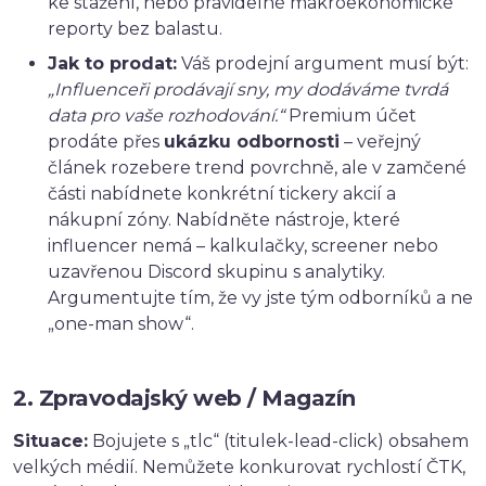
ke stažení, nebo pravidelné makroekonomické
reporty bez balastu.
Jak to prodat:
Váš prodejní argument musí být:
„Influenceři prodávají sny, my dodáváme tvrdá
data pro vaše rozhodování.“
Premium účet
prodáte přes
ukázku odbornosti
– veřejný
článek rozebere trend povrchně, ale v zamčené
části nabídnete konkrétní tickery akcií a
nákupní zóny. Nabídněte nástroje, které
influencer nemá – kalkulačky, screener nebo
uzavřenou Discord skupinu s analytiky.
Argumentujte tím, že vy jste tým odborníků a ne
„one-man show“.
2. Zpravodajský web / Magazín
Situace:
Bojujete s „tlc“ (titulek-lead-click) obsahem
velkých médií. Nemůžete konkurovat rychlostí ČTK,