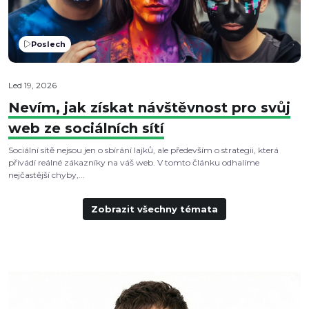
Poslech
Led 19, 2026
Nevím, jak získat návštěvnost pro svůj
web ze sociálních sítí
Sociální sítě nejsou jen o sbírání lajků, ale především o strategii, která
přivádí reálné zákazníky na váš web. V tomto článku odhalíme
nejčastější chyby,...
Zobrazit všechny témata