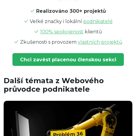
Realizováno 300+ projektů
Velké značky i lokální
podnikatelé
100% spokojenost
klientů
Zkušenosti s provozem
vlastních projektů
Chci zavést placenou členskou sekci
Další témata z Webového
průvodce podnikatele
Problém 36