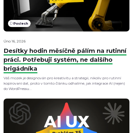
Poslech
Úno 16, 2026
Desítky hodin měsíčně pálím na rutinní
práci. Potřebuji systém, ne dalšího
brigádníka
Váš mozek je designován pro kreativitu a strategii, nikoliv pro rutinní
kopírovaní dat, proto v tomto článku odhalíme, jak integrace AI (nejen)
do WordPressu...