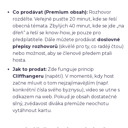
Co prodávat (Premium obsah):
Rozhovor
rozdělte. Veřejně pusťte 20 minut, kde se řeší
obecná témata. Zbylých 40 minut, kde se jde „na
dřeň“ a řeší se know-how, je pouze pro
předplatitele. Dále můžete prodávat
doslovné
přepisy rozhovorů
(skvělé pro ty, co raději čtou)
nebo možnost, aby se členové předem ptali
hosta.
Jak to prodat:
Zde funguje princip
Cliffhangeru
(napětí). V momentě, kdy host
začne mluvit o tom nejzajímavějším (např.
konkrétní čísla svého byznysu), video se utne s
odkazem na web. Pokud je obsah dostatečně
silný, zvědavost diváka přemůže neochotu
vytáhnout kartu.