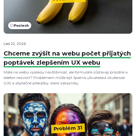
Poslech
Led 22, 2026
Chceme zvýšit na webu počet přijatých
poptávek zlepšením UX webu
Máte na webu vysokou návštěvnost, ale formuláře zůstávají prázdné a
telefon nezvoní? Problémem může být špatná uživatelská zkušenost
(UX) a zbytečné překážky, které zákazníky...
Problém 31