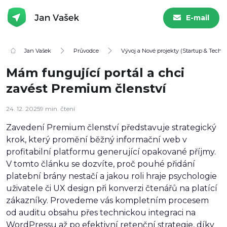
E-mail
Jan Vašek
Průvodce
Vývoj a Nové projekty (Startup & Tech)
Mám fungující portál a chci
zavést Premium členství
24. 12. 2025
9 min. čtení
Zavedení Premium členství představuje strategický
krok, který promění běžný informační web v
profitabilní platformu generující opakované příjmy.
V tomto článku se dozvíte, proč pouhé přidání
platební brány nestačí a jakou roli hraje psychologie
uživatele či UX design při konverzi čtenářů na platící
zákazníky. Provedeme vás kompletním procesem
od auditu obsahu přes technickou integraci na
WordPressu až po efektivní retenční strategie, díky